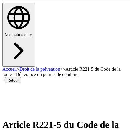
Nos autres sites
Accueil
>
Droit de la prévention
>
>
Article R221-5 du Code de la
route - Délivrance du permis de conduire
<
Retour
Article R221-5 du Code de la