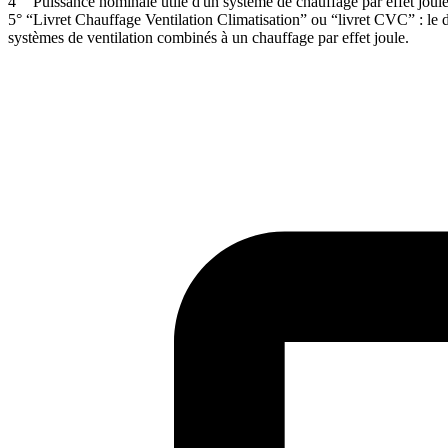
4° “Puissance nominale utile d'un système de chauffage par effet joule”
5° “Livret Chauffage Ventilation Climatisation” ou “livret CVC” : le 
systèmes de ventilation combinés à un chauffage par effet joule.