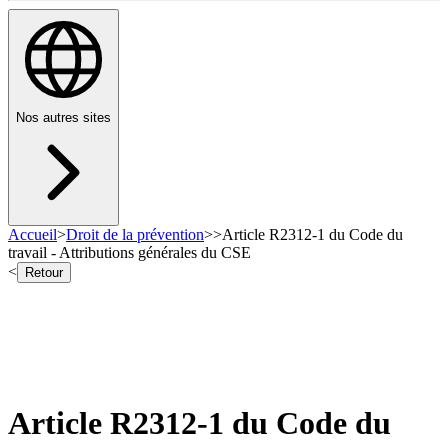
Nos autres sites
Accueil
>
Droit de la prévention
>
>
Article R2312-1 du Code du
travail - Attributions générales du CSE
<
Retour
Article R2312-1 du Code du