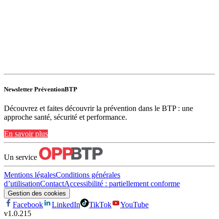
Newsletter PréventionBTP
Découvrez et faites découvrir la prévention dans le BTP : une
approche santé, sécurité et performance.
En savoir plus
Un service
Mentions légales
Conditions générales
d’utilisation
Contact
Accessibilité : partiellement conforme
Gestion des cookies
Facebook
LinkedIn
TikTok
YouTube
v
1.0.215