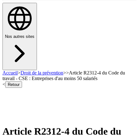
Nos autres sites
Accueil
>
Droit de la prévention
>
>
Article R2312-4 du Code du
travail - CSE : Entreprises d'au moins 50 salariés
<
Retour
Article R2312-4 du Code du