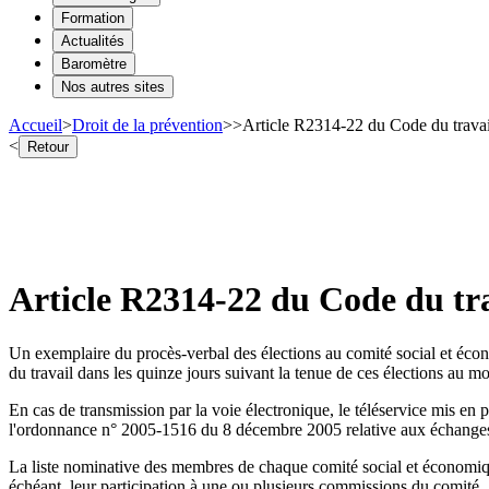
Formation
Actualités
Baromètre
Nos autres sites
Accueil
>
Droit de la prévention
>
>
Article R2314-22 du Code du travai
<
Retour
Article R2314-22 du Code du tra
Un exemplaire du procès-verbal des élections au comité social et écon
du travail dans les quinze jours suivant la tenue de ces élections au
En cas de transmission par la voie électronique, le téléservice mis en pl
l'ordonnance n° 2005-1516 du 8 décembre 2005 relative aux échanges élec
La liste nominative des membres de chaque comité social et économique 
échéant, leur participation à une ou plusieurs commissions du comité.