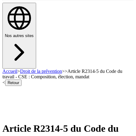
Nos autres sites
Accueil
>
Droit de la prévention
>
>
Article R2314-5 du Code du
travail - CSE : Composition, élection, mandat
<
Retour
Article R2314-5 du Code du