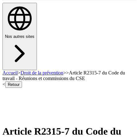
Nos autres sites
Accueil
>
Droit de la prévention
>
>
Article R2315-7 du Code du
travail - Réunions et commissions du CSE
<
Retour
Article R2315-7 du Code du