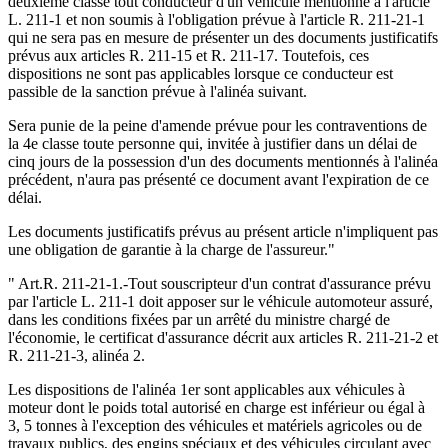
deuxième classe tout conducteur d'un véhicule mentionné à l'article
L. 211-1 et non soumis à l'obligation prévue à l'article R. 211-21-1
qui ne sera pas en mesure de présenter un des documents justificatifs
prévus aux articles R. 211-15 et R. 211-17. Toutefois, ces
dispositions ne sont pas applicables lorsque ce conducteur est
passible de la sanction prévue à l'alinéa suivant.
Sera punie de la peine d'amende prévue pour les contraventions de
la 4e classe toute personne qui, invitée à justifier dans un délai de
cinq jours de la possession d'un des documents mentionnés à l'alinéa
précédent, n'aura pas présenté ce document avant l'expiration de ce
délai.
Les documents justificatifs prévus au présent article n'impliquent pas
une obligation de garantie à la charge de l'assureur."
" Art.R. 211-21-1.-Tout souscripteur d'un contrat d'assurance prévu
par l'article L. 211-1 doit apposer sur le véhicule automoteur assuré,
dans les conditions fixées par un arrêté du ministre chargé de
l'économie, le certificat d'assurance décrit aux articles R. 211-21-2 et
R. 211-21-3, alinéa 2.
Les dispositions de l'alinéa 1er sont applicables aux véhicules à
moteur dont le poids total autorisé en charge est inférieur ou égal à
3, 5 tonnes à l'exception des véhicules et matériels agricoles ou de
travaux publics, des engins spéciaux et des véhicules circulant avec