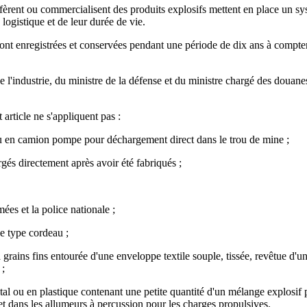
ansfèrent ou commercialisent des produits explosifs mettent en place un sy
 logistique et de leur durée de vie.
nt enregistrées et conservées pendant une période de dix ans à compter d
de l'industrie, du ministre de la défense et du ministre chargé des douanes
 article ne s'appliquent pas :
 ou en camion pompe pour déchargement direct dans le trou de mine ;
rgés directement après avoir été fabriqués ;
ées et la police nationale ;
e type cordeau ;
rains fins entourée d'une enveloppe textile souple, tissée, revêtue d'une
 ;
l ou en plastique contenant une petite quantité d'un mélange explosif pr
et dans les allumeurs à percussion pour les charges propulsives.