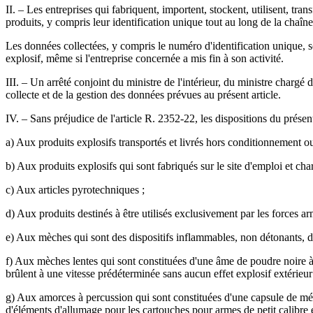
II. – Les entreprises qui fabriquent, importent, stockent, utilisent, tr
produits, y compris leur identification unique tout au long de la chaîne
Les données collectées, y compris le numéro d'identification unique, so
explosif, même si l'entreprise concernée a mis fin à son activité.
III. – Un arrêté conjoint du ministre de l'intérieur, du ministre chargé 
collecte et de la gestion des données prévues au présent article.
IV. – Sans préjudice de l'article R. 2352-22, les dispositions du présent
a) Aux produits explosifs transportés et livrés hors conditionnement
b) Aux produits explosifs qui sont fabriqués sur le site d'emploi et cha
c) Aux articles pyrotechniques ;
d) Aux produits destinés à être utilisés exclusivement par les forces arm
e) Aux mèches qui sont des dispositifs inflammables, non détonants, d
f) Aux mèches lentes qui sont constituées d'une âme de poudre noire à g
brûlent à une vitesse prédéterminée sans aucun effet explosif extérieur
g) Aux amorces à percussion qui sont constituées d'une capsule de méta
d'éléments d'allumage pour les cartouches pour armes de petit calibre 