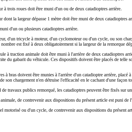
ur à trois roues doit être muni d'un ou de deux catadioptres arrière.
r dont la largeur dépasse 1 mètre doit être muni de deux catadioptres ar
uni d'un ou plusieurs catadioptres arrière.
r, d'un tricycle à moteur, d'un cyclomoteur ou d'un cycle, ou son charg
 nombre est fixé à deux obligatoirement si la largeur de la remorque dé
véhicule à traction animale doit être muni à l'arrière de deux catadioptres
limite du gabarit du véhicule. Ces dispositifs doivent être placés de tell
itures à bras doivent être munies à l'arrière d'un catadioptre arrière, pla
 de son chargement n'en détruise l'efficacité en le cachant d'une façon tot
l de travaux publics remorqué, les catadioptres peuvent être fixés sur u
 animale, de contrevenir aux dispositions du présent article est puni de 
l motorisé ou d'un cycle, de contrevenir aux dispositions du présent art