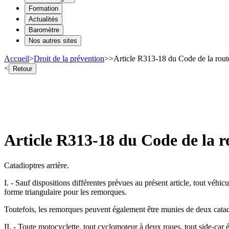
Formation
Actualités
Baromètre
Nos autres sites
Accueil
>
Droit de la prévention
>
>
Article R313-18 du Code de la route 
<
Retour
Article R313-18 du Code de la ro
Catadioptres arrière.
I. - Sauf dispositions différentes prévues au présent article, tout véh
forme triangulaire pour les remorques.
Toutefois, les remorques peuvent également être munies de deux catadiop
II. - Toute motocyclette, tout cyclomoteur à deux roues, tout side-car é