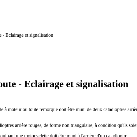
- Eclairage et signalisation
ute - Eclairage et signalisation
icule à moteur ou toute remorque doit être muni de deux catadioptres arri
tres arrière rouges, de forme non triangulaire, à condition qu'ils soien
quipant une motocyclette doit être muni à l'arrière d'un catadioptre.