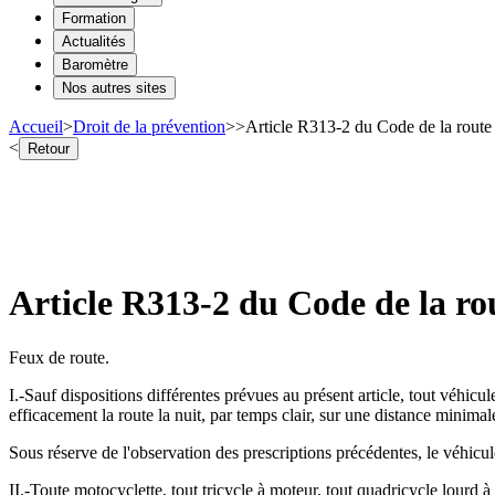
Formation
Actualités
Baromètre
Nos autres sites
Accueil
>
Droit de la prévention
>
>
Article R313-2 du Code de la route -
<
Retour
Article R313-2 du Code de la rou
Feux de route.
I.-Sauf dispositions différentes prévues au présent article, tout véhic
efficacement la route la nuit, par temps clair, sur une distance minima
Sous réserve de l'observation des prescriptions précédentes, le véhicule
II.-Toute motocyclette, tout tricycle à moteur, tout quadricycle lourd 