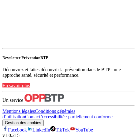
Newsletter PréventionBTP
Découvrez et faites découvrir la prévention dans le BTP : une
approche santé, sécurité et performance.
En savoir plus
Un service
Mentions légales
Conditions générales
d’utilisation
Contact
Accessibilité : partiellement conforme
Gestion des cookies
Facebook
LinkedIn
TikTok
YouTube
v
1.0.215