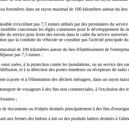
es ou forestières dans un rayon maximal de 100 kilomètres autour du lieu d
 n'excédant pas 7,5 tonnes utilisés par des prestataires du service unive
modifiée concernant les règles communes pour le développement du mar
cadre du service pour livrer des envois dans le cadre du service universe
tion que la conduite du véhicule ne constitue pas l'activité principale d
aximal de 100 kilomètres autour du lieu d'établissement de l'entreprise, p
épasse pas 7,5 tonnes ;
 eaux usées, à la protection contre les inondations, ou au service des eaux,
lédiffusion, et à la détection des postes émetteurs ou récepteurs de radio 
 porte-à-porte et à l'élimination des déchets ménagers, dans un rayon max
ransport de voyageurs à des fins non commerciales, à l'exclusion des tra
foraines ;
 de documents ou d'objets destinés principalement à des fins d'enseigneme
nant aux fermes des bidons à lait ou des produits laitiers destinés à l'a