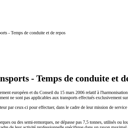
orts - Temps de conduite et de repos
nsports - Temps de conduite et d
ment européen et du Conseil du 15 mars 2006 relatif à l'harmonisation d
glement ne sont pas applicables aux transports effectués exclusivement sur l
ur par ceux-ci pour effectuer, dans le cadre de leur mission de service 
ques ou des semi-remorques, ne dépasse pas 7,5 tonnes, utilisés ou loués
cadre de leur activité professionnelle spécifique dans un rayon maximal d