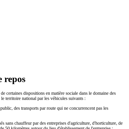
e repos
e certaines dispositions en matière sociale dans le domaine des
e territoire national par les véhicules suivants :
public, des transports par route qui ne concurrencent pas les
 sans chauffeur par des entreprises d'agriculture, d'horticulture, de
e 50 kilomètres autour du lieu d'établissement de l'entreprise ;