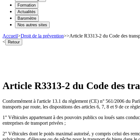
Formation
Actualités
Baromètre
Nos autres sites
Accueil
>
Droit de la prévention
>
>
Article R3313-2 du Code des transp
<
Retour
Article R3313-2 du Code des tra
Conformément à l'article 13.1 du règlement (CE) n° 561/2006 du Parle
transports par route, les dispositions des articles 6, 7, 8 et 9 de ce rè
1° Véhicules appartenant à des pouvoirs publics ou loués sans conducte
entreprises de transport privées ;
2° Véhicules dont le poids maximal autorisé, y compris celui des remor
sylviculture, d'élevage ou de pêche pour le transport de biens dans le 