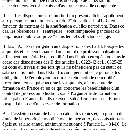
convention mentionnée ci-dessus une copie de la déclaration
d'accident envoyée à la caisse d'assurance maladie compétente.
III. ― Les dispositions du I ou du II du présent article s'appliquent
aux personnes mentionnées au f du 2° de l'article L. 412-8, en
fonction du montant de la gratification qu'elles perçoivent. Dans ce
cas, les références à " l'entreprise " sont remplacées par celles de "
l'organisme public ou privé " dans lequel s'effectue le stage.
III bis. - A. - Par dérogation aux dispositions des I à III, lorsque les
apprentis et les bénéficiaires d'un contrat de professionnalisation
effectuent une période de mobilité dans l'Union européenne dans le
cadre des dispositions des II des articles L. 6222-42 et L. 6325-25
du code du travail et dès lors qu'ils ne bénéficient pas du statut de
salarié ou assimilé dans l'Etat d'accueil pendant cette période, les
obligations de l'employeur au titre de cette période de mobilité
incombent, en ce qui concerne les apprentis, à leur centre de
formation en France et, en ce qui concerne les bénéficiaires d'un
contrat de professionnalisation, soit à l'organisme de formation
principal en France dont ils relèvent, soit à l'employeur en France
lorsqu'il dispose d'un service de formation.
B. - L'assiette servant de base au calcul des rentes et, au prorata de la
durée de la période de mobilité mentionnée au A, des cotisations est
égale au salaire annuel minimum mentionné à l'article L. 434-16. Le
taux de cotisation applicable est celui prévu pour les personnes