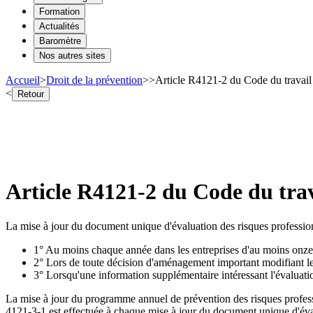
Formation
Actualités
Baromètre
Nos autres sites
Accueil
>
Droit de la prévention
>
>
Article R4121-2 du Code du travail
<
Retour
Article R4121-2 du Code du trav
La mise à jour du document unique d'évaluation des risques professionn
1° Au moins chaque année dans les entreprises d'au moins onze 
2° Lors de toute décision d'aménagement important modifiant les 
3° Lorsqu'une information supplémentaire intéressant l'évaluatio
La mise à jour du programme annuel de prévention des risques profession
4121-3-1 est effectuée à chaque mise à jour du document unique d'éval