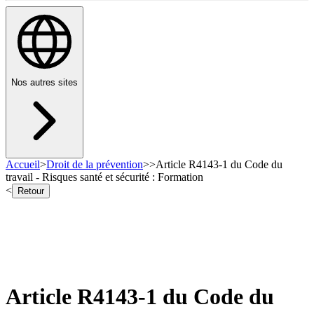
Nos autres sites
Accueil
>
Droit de la prévention
>
>
Article R4143-1 du Code du
travail - Risques santé et sécurité : Formation
<
Retour
Article R4143-1 du Code du