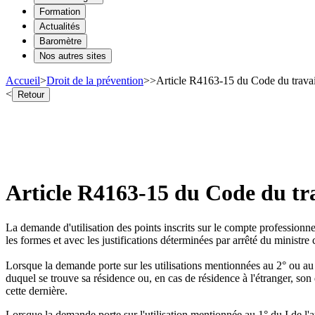
Formation
Actualités
Baromètre
Nos autres sites
Accueil
>
Droit de la prévention
>
>
Article R4163-15 du Code du travai
<
Retour
Article R4163-15 du Code du tra
La demande d'utilisation des points inscrits sur le compte professionnel
les formes et avec les justifications déterminées par arrêté du ministre 
Lorsque la demande porte sur les utilisations mentionnées au 2° ou au 3°
duquel se trouve sa résidence ou, en cas de résidence à l'étranger, son
cette dernière.
Lorsque la demande porte sur l'utilisation mentionnée au 1° du I de l'ar