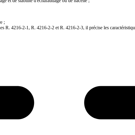
age et de stabilité d'échafaudage ou de nacelle ;
e ;
cles R. 4216-2-1, R. 4216-2-2 et R. 4216-2-3, il précise les caractéristiq