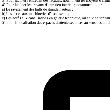
3° Pour faciliter l'entretien des façades, notamment les moyens d'arrim
4° Pour faciliter les travaux d'entretien intérieur, notamment pour :
a) Le ravalement des halls de grande hauteur ;
b) Les accès aux machineries d'ascenseurs ;
c) Les accès aux canalisations en galerie technique, ou en vide sanitair
5° Pour la localisation des espaces d'attente sécurisés au sens des arti