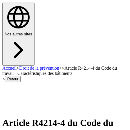
Nos autres sites
Accueil
>
Droit de la prévention
>
>
Article R4214-4 du Code du
travail - Caractéristiques des bâtiments
<
Retour
Article R4214-4 du Code du