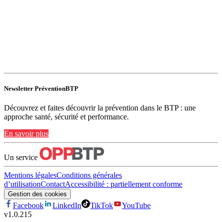
Newsletter PréventionBTP
Découvrez et faites découvrir la prévention dans le BTP : une
approche santé, sécurité et performance.
En savoir plus
Un service
Mentions légales
Conditions générales
d’utilisation
Contact
Accessibilité : partiellement conforme
Gestion des cookies
Facebook
LinkedIn
TikTok
YouTube
v
1.0.215