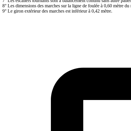
7° Les escaliers tournants sont à balancement continu sans autre palier
8° Les dimensions des marches sur la ligne de foulée à 0,60 mètre du n
9° Le giron extérieur des marches est inférieur à 0,42 mètre.