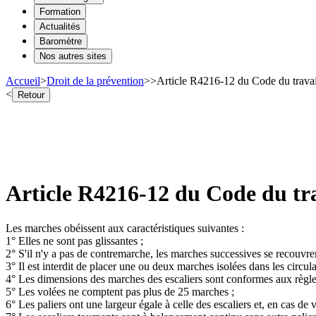
Formation
Actualités
Baromètre
Nos autres sites
Accueil
>
Droit de la prévention
>
>
Article R4216-12 du Code du travai
<
Retour
Article R4216-12 du Code du tra
Les marches obéissent aux caractéristiques suivantes :
1° Elles ne sont pas glissantes ;
2° S'il n'y a pas de contremarche, les marches successives se recouvre
3° Il est interdit de placer une ou deux marches isolées dans les circula
4° Les dimensions des marches des escaliers sont conformes aux règles 
5° Les volées ne comptent pas plus de 25 marches ;
6° Les paliers ont une largeur égale à celle des escaliers et, en cas de 