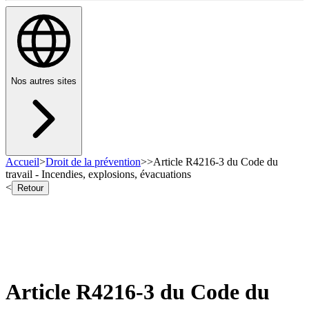
Nos autres sites
Accueil
>
Droit de la prévention
>
>
Article R4216-3 du Code du
travail - Incendies, explosions, évacuations
<
Retour
Article R4216-3 du Code du