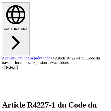
Nos autres sites
Accueil
>
Droit de la prévention
>
>
Article R4227-1 du Code du
travail - Incendies, explosions, évacuations
<
Retour
Article R4227-1 du Code du