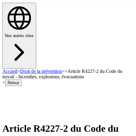
Nos autres sites
Accueil
>
Droit de la prévention
>
>
Article R4227-2 du Code du
travail - Incendies, explosions, évacuations
<
Retour
Article R4227-2 du Code du