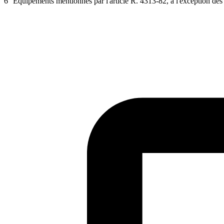
6° Equipements mentionnés par l'article R. 4313-82, à l'exception des a