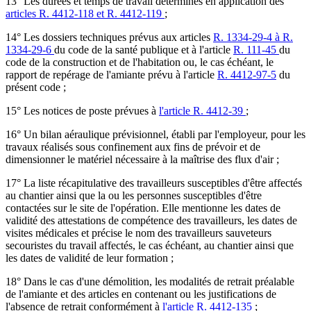
13° Les durées et temps de travail déterminés en application des
articles R. 4412-118 et R. 4412-119
;
14° Les dossiers techniques prévus aux articles
R. 1334-29-4 à R.
1334-29-6
du code de la santé publique et à l'article
R. 111-45
du
code de la construction et de l'habitation ou, le cas échéant, le
rapport de repérage de l'amiante prévu à l'article
R. 4412-97-5
du
présent code ;
15° Les notices de poste prévues à
l'article R. 4412-39
;
16° Un bilan aéraulique prévisionnel, établi par l'employeur, pour les
travaux réalisés sous confinement aux fins de prévoir et de
dimensionner le matériel nécessaire à la maîtrise des flux d'air ;
17° La liste récapitulative des travailleurs susceptibles d'être affectés
au chantier ainsi que la ou les personnes susceptibles d'être
contactées sur le site de l'opération. Elle mentionne les dates de
validité des attestations de compétence des travailleurs, les dates de
visites médicales et précise le nom des travailleurs sauveteurs
secouristes du travail affectés, le cas échéant, au chantier ainsi que
les dates de validité de leur formation ;
18° Dans le cas d'une démolition, les modalités de retrait préalable
de l'amiante et des articles en contenant ou les justifications de
l'absence de retrait conformément à
l'article R. 4412-135
;