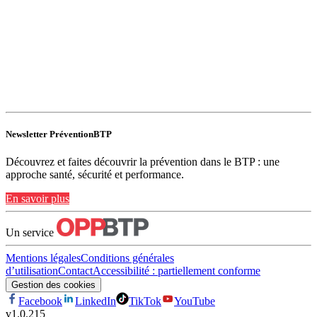
Newsletter PréventionBTP
Découvrez et faites découvrir la prévention dans le BTP : une
approche santé, sécurité et performance.
En savoir plus
Un service
Mentions légales
Conditions générales
d’utilisation
Contact
Accessibilité : partiellement conforme
Gestion des cookies
Facebook
LinkedIn
TikTok
YouTube
v
1.0.215