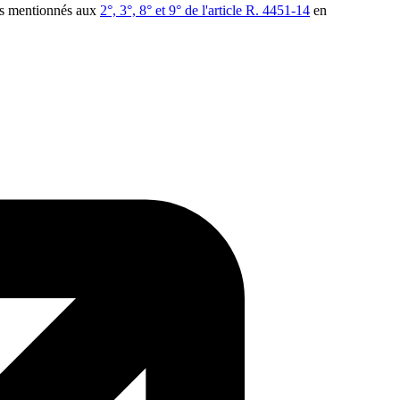
cts mentionnés aux
2°, 3°, 8° et 9° de l'article R. 4451-14
en