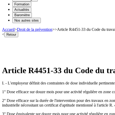
Formation
Actualités
Baromètre
Nos autres sites
Accueil
>
Droit de la prévention
>
>
Article R4451-33 du Code du travai
<
Retour
Article R4451-33 du Code du tra
I. - L'employeur définit des contraintes de dose individuelle pertinente
1° Dose efficace sur douze mois pour une activité régulière en zone c
2° Dose efficace sur la durée de l'intervention pour des travaux en zo
industrielle nécessitant un certificat d'aptitude mentionné à l'article R.
3° Dose équivalente sur douze mois pour une activité régulière en zon