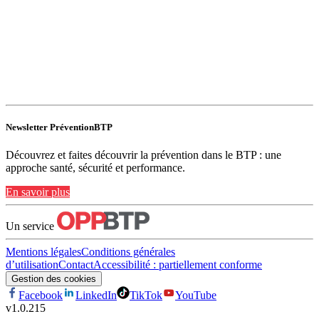
Newsletter PréventionBTP
Découvrez et faites découvrir la prévention dans le BTP : une
approche santé, sécurité et performance.
En savoir plus
Un service
Mentions légales
Conditions générales
d’utilisation
Contact
Accessibilité : partiellement conforme
Gestion des cookies
Facebook
LinkedIn
TikTok
YouTube
v
1.0.215