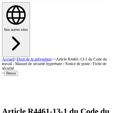
Nos autres sites
Accueil
>
Droit de la prévention
>
>
Article R4461-13-1 du Code du
travail - Manuel de sécurité hyperbare / Notice de poste / Fiche de
sécurité
<
Retour
Article R4461-13-1 du Code du