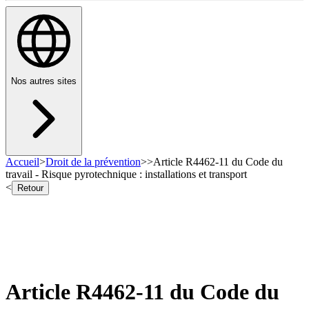
Nos autres sites
Accueil
>
Droit de la prévention
>
>
Article R4462-11 du Code du
travail - Risque pyrotechnique : installations et transport
<
Retour
Article R4462-11 du Code du