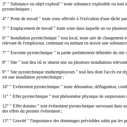
3° " Substance ou objet explosif " toute substance explosible ou tout o
pyrotechniques ;
4° " Poste de travail " toute zone affectée à l'exécution d'une tâche p
5° " Emplacement de travail " toute zone dans laquelle un ou plusieurs t
6° " Installation pyrotechnique " tout local, toute aire de chargement 
relevant de l'employeur, contenant ou mettant en œuvre une substance 
7° " Enceinte pyrotechnique " la partie parfaitement délimitée du site 
8° " Site " tout lieu où se situent une ou plusieurs installations releva
9° " Site pyrotechnique multiemployeurs " tout lieu dont l'accès est ré
est une installation pyrotechnique ;
10° " Evénement pyrotechnique " toute détonation, déflagration, comb
11° " Effet pyrotechnique " tout phénomène physique de surpression ou 
12° " Effet domino " tout événement pyrotechnique survenant dans une 
des effets du premier événement ;
13° " Gravité " l'importance des dommages prévisibles subis par les 