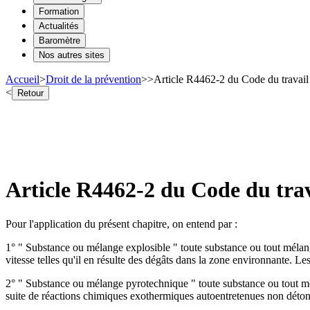
Formation
Actualités
Baromètre
Nos autres sites
Accueil
>
Droit de la prévention
>
>
Article R4462-2 du Code du travail
<
Retour
Article R4462-2 du Code du trav
Pour l'application du présent chapitre, on entend par :
1° " Substance ou mélange explosible " toute substance ou tout mélang
vitesse telles qu'il en résulte des dégâts dans la zone environnante. L
2° " Substance ou mélange pyrotechnique " toute substance ou tout mé
suite de réactions chimiques exothermiques autoentretenues non déton