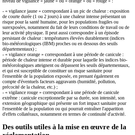
niveau de vigilance « jaune » ou « orange » ou « rouge » :
- « vigilance jaune » correspondant à un pic de chaleur : exposition
de courte durée (1 ou 2 jours) à une chaleur intense présentant un
risque pour la santé humaine, pour les populations fragiles ou
surexposées, notamment du fait de leurs conditions de travail ou de
leur activité physique. Il peut aussi correspondre à un épisode
persistant de chaleur : températures élevées durablement (indices
bio-météorologiques (IBM) proches ou en dessous des seuils
départementaux) ;
- « vigilance orange » correspondant à une période de canicule :
période de chaleur intense et durable pour laquelle les indices bio-
météorologiques atteignent ou dépassent les seuils départementaux,
et qui est susceptible de constituer un risque sanitaire pour
l'ensemble de la population exposée, en prenant également en
compte d'éventuels facteurs aggravants (humidité, pollution,
précocité de la chaleur, etc.) ;
- « vigilance rouge » correspondant à une période de canicule
extrême : canicule exceptionnelle par sa durée, son intensité, son
extension géographique qui présente un fort impact sanitaire pour
l'ensemble de la population ou qui pourrait entraîner l'apparition
d'effets collatéraux, notamment en termes de continuité d'activité.
Des outils utiles à la mise en œuvre de la