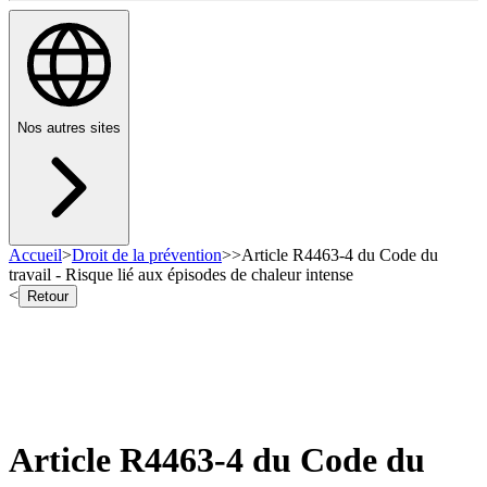
Nos autres sites
Accueil
>
Droit de la prévention
>
>
Article R4463-4 du Code du
travail - Risque lié aux épisodes de chaleur intense
<
Retour
Article R4463-4 du Code du