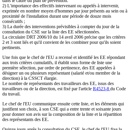
dans le cadre du plan de prévention.
2) L'importance des effectifs intervenant ou appelés à intervenir,
exprimée en nombre moyen d'hommes par jour présents au sein ou à
proximité de l'installation durant une période de douze mois
consécutifs ;
3) La durée des interventions prévisibles à compter du jour de la
consultation du CSE sur la liste des EE sélectionnées.
La circulaire DRT 2006/10 du 14 avril 2006 précise que les critères
2 et 3 sont liés et qu'il convient de les combiner pour qu'ils soient
pertinents.
Une fois que le chef de l'EU a recensé et identifié les EE répondant
aux trois critères cumulatifs, il établit sous forme de liste une
première sélection, par ordre de pertinence, des EE appelées à
désigner un ou plusieurs représentant (salarié et/ou membre de la
direction) à la CSSCT élargie.
Le nombre de représentants des travailleurs des EE, issus des
travailleurs ou de la direction, est fixé par l'article
R4523-8
du Code
du travail.
Le chef de l'EU communique ensuite cette liste, et les éléments qui
justifient son choix, à son CSE qui a entre trente et soixante jours
pour donner son avis sur la composition de la liste et la répartition
des représentants des EE.
Quinze jours après la consultation du CSE, le chef de l'EU fixe la