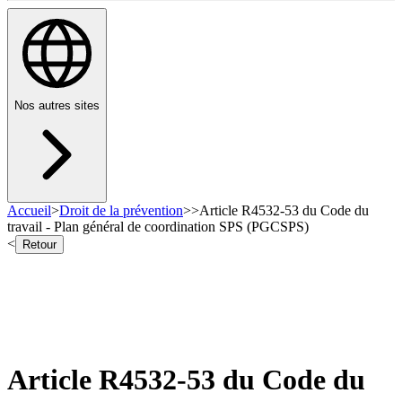
Nos autres sites
Accueil
>
Droit de la prévention
>
>
Article R4532-53 du Code du
travail - Plan général de coordination SPS (PGCSPS)
<
Retour
Article R4532-53 du Code du