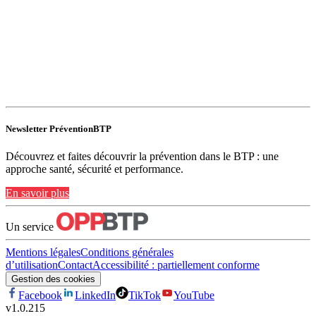
Newsletter PréventionBTP
Découvrez et faites découvrir la prévention dans le BTP : une
approche santé, sécurité et performance.
En savoir plus
Un service
Mentions légales
Conditions générales
d’utilisation
Contact
Accessibilité : partiellement conforme
Gestion des cookies
Facebook
LinkedIn
TikTok
YouTube
v
1.0.215