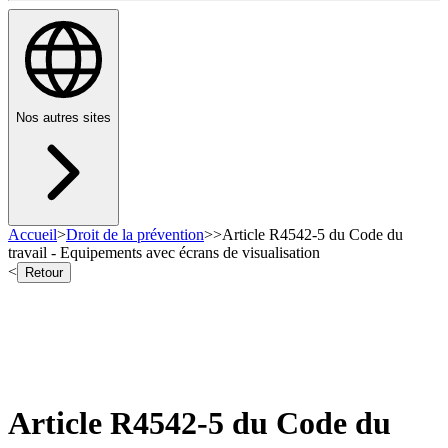
Nos autres sites
Accueil
>
Droit de la prévention
>
>
Article R4542-5 du Code du
travail - Equipements avec écrans de visualisation
<
Retour
Article R4542-5 du Code du