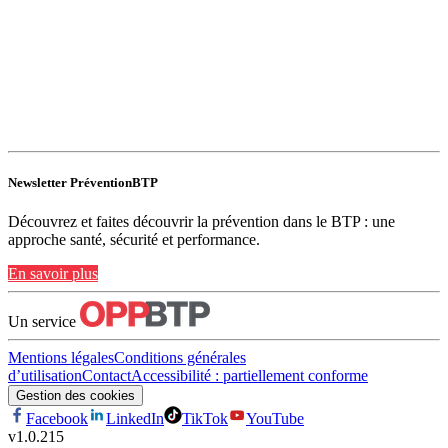
Newsletter PréventionBTP
Découvrez et faites découvrir la prévention dans le BTP : une
approche santé, sécurité et performance.
En savoir plus
Un service
Mentions légales
Conditions générales
d’utilisation
Contact
Accessibilité : partiellement conforme
Gestion des cookies
Facebook
LinkedIn
TikTok
YouTube
v
1.0.215