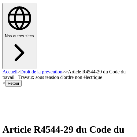
Nos autres sites
Accueil
>
Droit de la prévention
>
>
Article R4544-29 du Code du
travail - Travaux sous tension d'ordre non électrique
<
Retour
Article R4544-29 du Code du