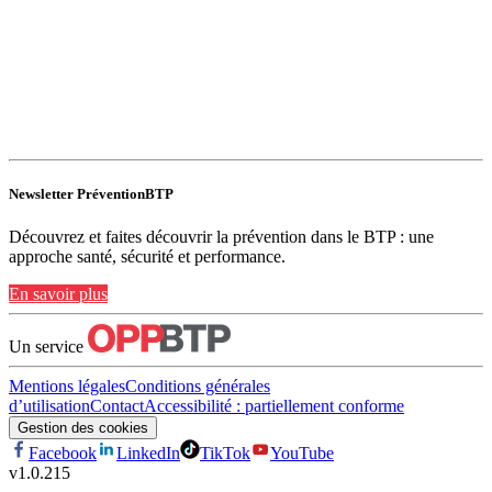
Newsletter PréventionBTP
Découvrez et faites découvrir la prévention dans le BTP : une
approche santé, sécurité et performance.
En savoir plus
Un service
Mentions légales
Conditions générales
d’utilisation
Contact
Accessibilité : partiellement conforme
Gestion des cookies
Facebook
LinkedIn
TikTok
YouTube
v
1.0.215