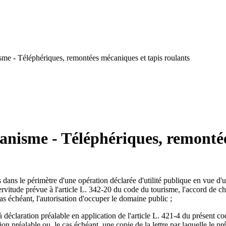
sme - Téléphériques, remontées mécaniques et tapis roulants
anisme - Téléphériques, remontée
 dans le périmètre d'une opération déclarée d'utilité publique en vue d'un
vitude prévue à l'article L. 342-20 du code du tourisme, l'accord de cha
e cas échéant, l'autorisation d'occuper le domaine public ;
 déclaration préalable en application de l'article L. 421-4 du présent cod
tion préalable ou, le cas échéant, une copie de la lettre par laquelle le