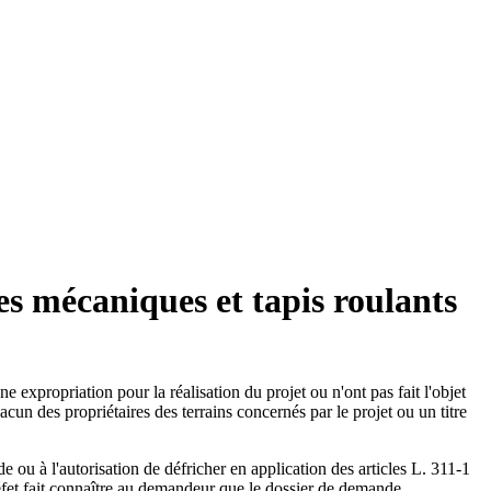
s mécaniques et tapis roulants
e expropriation pour la réalisation du projet ou n'ont pas fait l'objet
cun des propriétaires des terrains concernés par le projet ou un titre
e ou à l'autorisation de défricher en application des articles L. 311-1
 préfet fait connaître au demandeur que le dossier de demande