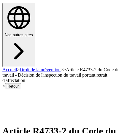
Nos autres sites
Accueil
>
Droit de la prévention
>
>
Article R4733-2 du Code du
travail - Décision de l'inspection du travail portant retrait
d'affectation
<
Retour
Article R4733-2 du Code du