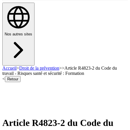
Nos autres sites
Accueil
>
Droit de la prévention
>
>
Article R4823-2 du Code du
travail - Risques santé et sécurité : Formation
<
Retour
Article R4823-2 du Code du