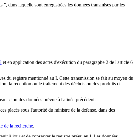
 ”, dans laquelle sont enregistrées les données transmises par les
3
et en application des actes d'exécution du paragraphe 2 de l'article 6
ves du registre mentionné au I. Cette transmission se fait au moyen du
ition, la réception ou le traitement des déchets ou des produits et
nsmission des données prévue à l'alinéa précédent.
ces placés sous l'autorité du ministre de la défense, dans des
de de la recherche
.
tenir à jour et de conserver le registre prévu au I. Les données