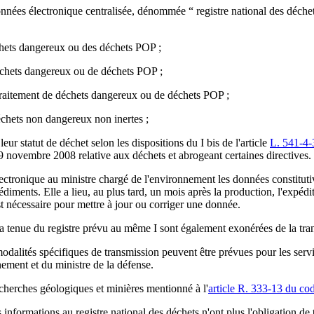
nées électronique centralisée, dénommée “ registre national des déchets
chets dangereux ou des déchets POP ;
 déchets dangereux ou de déchets POP ;
e traitement de déchets dangereux ou de déchets POP ;
déchets non dangereux non inertes ;
eur statut de déchet selon les dispositions du I bis de l'article
L. 541-4-
 novembre 2008 relative aux déchets et abrogeant certaines directives.
ectronique au ministre chargé de l'environnement les données constituti
 sédiments. Elle a lieu, au plus tard, un mois après la production, l'expéd
est nécessaire pour mettre à jour ou corriger une donnée.
a tenue du registre prévu au même I sont également exonérées de la tra
modalités spécifiques de transmission peuvent être prévues pour les servi
nement et du ministre de la défense.
echerches géologiques et minières mentionné à l'
article R. 333-13 du co
s informations au registre national des déchets n'ont plus l'obligation de 