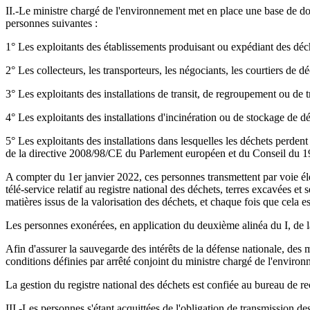
II.-Le ministre chargé de l'environnement met en place une base de don
personnes suivantes :
1° Les exploitants des établissements produisant ou expédiant des dé
2° Les collecteurs, les transporteurs, les négociants, les courtiers de
3° Les exploitants des installations de transit, de regroupement ou d
4° Les exploitants des installations d'incinération ou de stockage de 
5° Les exploitants des installations dans lesquelles les déchets perdent l
de la directive 2008/98/CE du Parlement européen et du Conseil du 19
A compter du 1er janvier 2022, ces personnes transmettent par voie él
télé-service relatif au registre national des déchets, terres excavées et
matières issus de la valorisation des déchets, et chaque fois que cela 
Les personnes exonérées, en application du deuxième alinéa du I, de l
Afin d'assurer la sauvegarde des intérêts de la défense nationale, des 
conditions définies par arrêté conjoint du ministre chargé de l'environ
La gestion du registre national des déchets est confiée au bureau de r
III.-Les personnes s'étant acquittées de l'obligation de transmission de