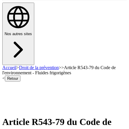
Nos autres sites
Accueil
>
Droit de la prévention
>
>
Article R543-79 du Code de
l'environnement - Fluides frigorigènes
<
Retour
Article R543-79 du Code de