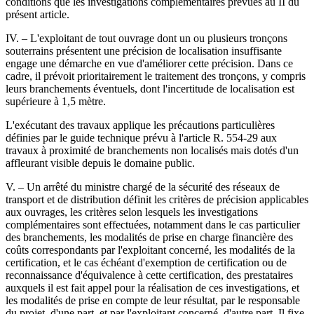
conditions que les investigations complémentaires prévues au II du
présent article.
IV. – L'exploitant de tout ouvrage dont un ou plusieurs tronçons
souterrains présentent une précision de localisation insuffisante
engage une démarche en vue d'améliorer cette précision. Dans ce
cadre, il prévoit prioritairement le traitement des tronçons, y compris
leurs branchements éventuels, dont l'incertitude de localisation est
supérieure à 1,5 mètre.
L'exécutant des travaux applique les précautions particulières
définies par le guide technique prévu à l'article R. 554-29 aux
travaux à proximité de branchements non localisés mais dotés d'un
affleurant visible depuis le domaine public.
V. – Un arrêté du ministre chargé de la sécurité des réseaux de
transport et de distribution définit les critères de précision applicables
aux ouvrages, les critères selon lesquels les investigations
complémentaires sont effectuées, notamment dans le cas particulier
des branchements, les modalités de prise en charge financière des
coûts correspondants par l'exploitant concerné, les modalités de la
certification, et le cas échéant d'exemption de certification ou de
reconnaissance d'équivalence à cette certification, des prestataires
auxquels il est fait appel pour la réalisation de ces investigations, et
les modalités de prise en compte de leur résultat, par le responsable
du projet, d'une part, et par l'exploitant concerné, d'autre part. Il fixe