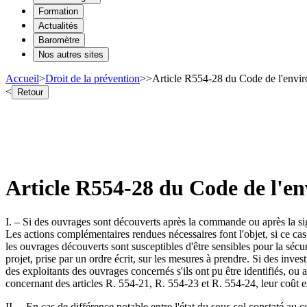
Formation
Actualités
Baromètre
Nos autres sites
Accueil
>
Droit de la prévention
>
>
Article R554-28 du Code de l'env
<
Retour
Article R554-28 du Code de l'
I. – Si des ouvrages sont découverts après la commande ou après la si
Les actions complémentaires rendues nécessaires font l'objet, si ce ca
les ouvrages découverts sont susceptibles d'être sensibles pour la sécu
projet, prise par un ordre écrit, sur les mesures à prendre. Si des inves
des exploitants des ouvrages concernés s'ils ont pu être identifiés, ou 
concernant des articles R. 554-21, R. 554-23 et R. 554-24, leur coût est
II. – En cas de différence notable entre l'état du sous-sol constaté au 