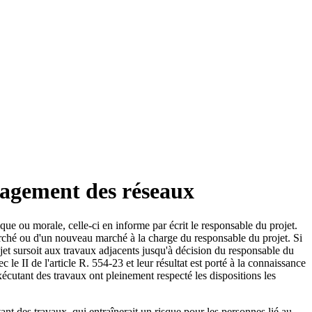
agement des réseaux
e ou morale, celle-ci en informe par écrit le responsable du projet.
marché ou d'un nouveau marché à la charge du responsable du projet. Si
ojet sursoit aux travaux adjacents jusqu'à décision du responsable du
 le II de l'article R. 554-23 et leur résultat est porté à la connaissance
exécutant des travaux ont pleinement respecté les dispositions les
tant des travaux, qui entraînerait un risque pour les personnes lié au