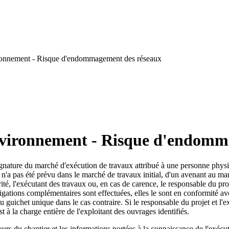
ironnement - Risque d'endommagement des réseaux
environnement - Risque d'endomm
gnature du marché d'exécution de travaux attribué à une personne physiqu
s n'a pas été prévu dans le marché de travaux initial, d'un avenant au 
rité, l'exécutant des travaux ou, en cas de carence, le responsable du pr
tigations complémentaires sont effectuées, elles le sont en conformité avec
au guichet unique dans le cas contraire. Si le responsable du projet et l'
 à la charge entière de l'exploitant des ouvrages identifiés.
cours du chantier et les informations portées à la connaissance de l'exécu