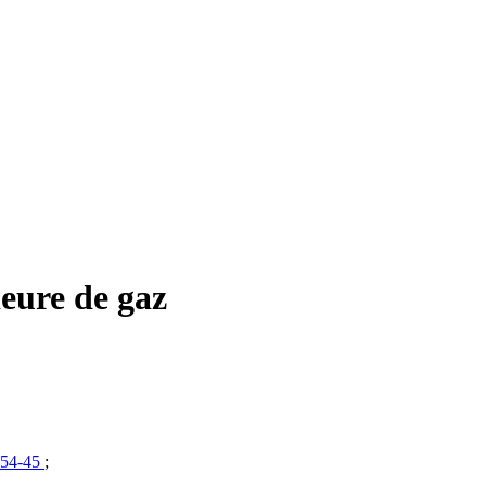
ieure de gaz
554-45
;